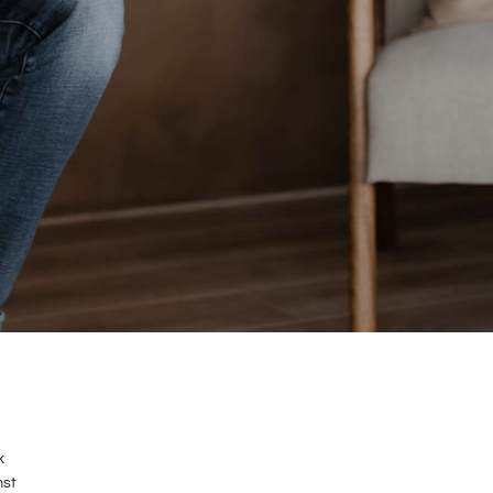
k
mst