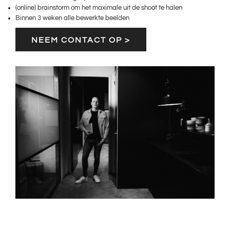
(online) brainstorm om het maximale uit de shoot te halen
Binnen 3 weken alle bewerkte beelden
NEEM CONTACT OP >