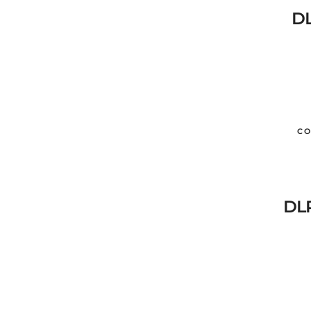
D
CO
DLP