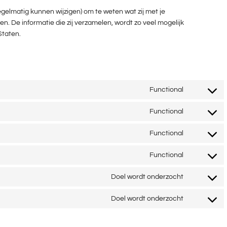
egelmatig kunnen wijzigen) om te weten wat zij met je
n. De informatie die zij verzamelen, wordt zo veel mogelijk
Staten.
Functional
CONSENT
TO
Functional
SERVICE
CONSENT
WORDPRES
TO
Functional
SERVICE
CONSENT
LITESPEED
TO
Functional
SERVICE
CONSENT
WORDFEN
TO
Doel wordt onderzocht
SERVICE
CONSENT
COMPLIAN
TO
Doel wordt onderzocht
SERVICE
CONSENT
GOOGLE-
TO
FONTS
SERVICE