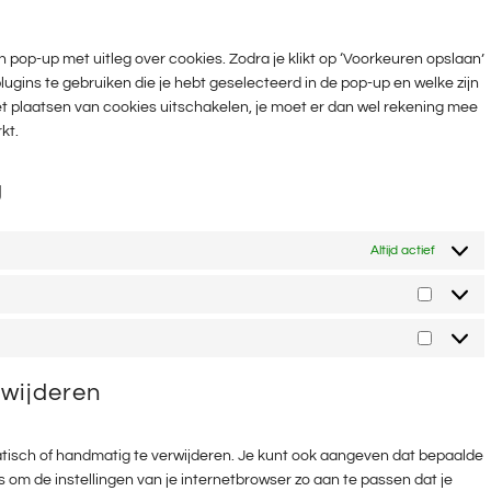
DIVERSEN
n pop-up met uitleg over cookies. Zodra je klikt op ‘Voorkeuren opslaan’
gins te gebruiken die je hebt geselecteerd in de pop-up en welke zijn
et plaatsen van cookies uitschakelen, je moet er dan wel rekening mee
kt.
g
Altijd actief
STATIST
MARKET
rwijderen
tisch of handmatig te verwijderen. Je kunt ook aangeven dat bepaalde
 om de instellingen van je internetbrowser zo aan te passen dat je